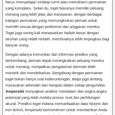
harus mempelajari strategi rumit atau memahami permainan
yang kompleks. Selain itu, togel biasanya memiliki peluang
menang yang lebih jelas dan transparan, dengan berbagai
kategori permainan yang memungkinkan pemain untuk
memilih sesuai dengan preferensi dan anggaran mereka.
Togel juga sering kali menawarkan hadiah besar dengan
taruhan yang relatif rendah, membuatnya lebih terjangkau bagi
banyak orang.
Dengan adanya komunitas dan informasi prediksi yang
berkembang, pemain dapat meningkatkan peluang mereka
untuk menang, menjadikan pengalaman bermain lebih
menarik dan mendebarkan. Bergabung dengan permainan
togel bukan hanya soal keberuntungan, tetapi juga tentang
merasakan adrenalin dan harapan dalam setiap pengundian.
Ampera4d
menyajikan analisis mendalam dan angka-angka
potensial yang telah melalui proses riset dan perhitungan
akurat. Prediksi togel indiana memanfaatkan data historis dan
tren terkini, Ampera4d berkomitmen untuk memberikan Anda