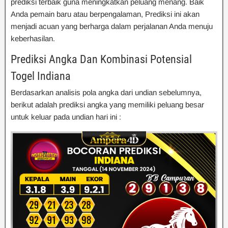
prediksi terbaik guna meningkatkan peluang menang. Baik
Anda pemain baru atau berpengalaman, Prediksi ini akan
menjadi acuan yang berharga dalam perjalanan Anda menuju
keberhasilan.
Prediksi Angka Dan Kombinasi Potensial
Togel Indiana
Berdasarkan analisis pola angka dari undian sebelumnya,
berikut adalah prediksi angka yang memiliki peluang besar
untuk keluar pada undian hari ini :