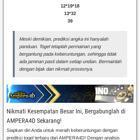
12*19*18
13*32
39
Meski demikian, prediksi angka ini hanyalah
panduan. Togel tetaplah permainan yang
bergantung pada keberuntungan, sehingga tidak
ada jaminan pasti dalam setiap undian. Bermainlah
dengan bijak dan nikmati prosesnya.
Nikmati Kesempatan Besar Ini, Bergabunglah di
AMPERA4D Sekarang!
Siapkan diri Anda untuk meraih keberuntungan dengan
prediksi togel terbaru dari AMPERA4D! Dengan analisis