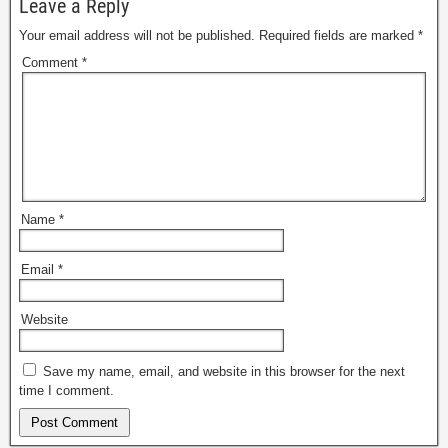
Leave a Reply
Your email address will not be published.
Required fields are marked
*
Comment
*
Name
*
Email
*
Website
Save my name, email, and website in this browser for the next
time I comment.