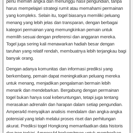
perlu memilih angka dan menunggu hasil pengundian, tanpa
harus mempelajari strategi rumit atau memahami permainan
yang kompleks. Selain itu, togel biasanya memiliki peluang
menang yang lebih jelas dan transparan, dengan berbagai
kategori permainan yang memungkinkan pemain untuk
memilih sesuai dengan preferensi dan anggaran mereka.
Togel juga sering kali menawarkan hadiah besar dengan
taruhan yang relatif rendah, membuatnya lebih terjangkau bagi
banyak orang.
Dengan adanya komunitas dan informasi prediksi yang
berkembang, pemain dapat meningkatkan peluang mereka
untuk menang, menjadikan pengalaman bermain lebih
menarik dan mendebarkan. Bergabung dengan permainan
togel bukan hanya soal keberuntungan, tetapi juga tentang
merasakan adrenalin dan harapan dalam setiap pengundian.
Ampera4d menyajikan analisis mendalam dan angka-angka
potensial yang telah melalui proses riset dan perhitungan
akurat. Prediksi togel Hongkong memanfaatkan data historis
dan tren terkini, Ampera4d berkomitmen untuk memberikan