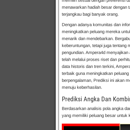
memilih sesuai dengan preferensi da
menawarkan hadiah besar dengan ta
terjangkau bagi banyak orang.
Dengan adanya komunitas dan infor
meningkatkan peluang mereka untu
menarik dan mendebarkan. Bergabu
keberuntungan, tetapi juga tentang
pengundian. Ampera4d menyajikan 
telah melalui proses riset dan perh
data historis dan tren terkini, Am
terbaik guna meningkatkan peluang
berpengalaman, Prediksi ini akan m
menuju keberhasilan.
Prediksi Angka Dan Kombi
Berdasarkan analisis pola angka dar
yang memiliki peluang besar untuk k