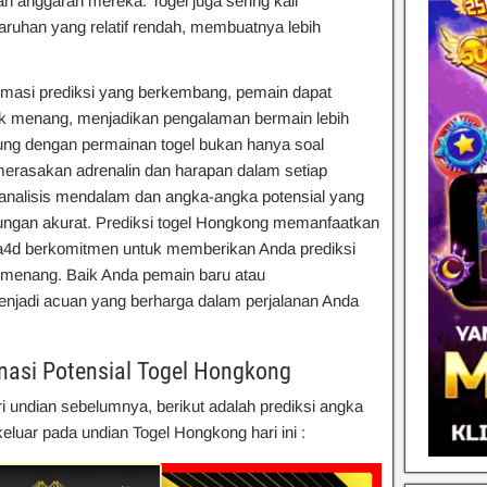
n anggaran mereka. Togel juga sering kali
ruhan yang relatif rendah, membuatnya lebih
masi prediksi yang berkembang, pemain dapat
k menang, menjadikan pengalaman bermain lebih
ng dengan permainan togel bukan hanya soal
 merasakan adrenalin dan harapan dalam setiap
analisis mendalam dan angka-angka potensial yang
itungan akurat. Prediksi togel Hongkong memanfaatkan
pera4d berkomitmen untuk memberikan Anda prediksi
 menang. Baik Anda pemain baru atau
enjadi acuan yang berharga dalam perjalanan Anda
nasi Potensial Togel Hongkong
i undian sebelumnya, berikut adalah prediksi angka
eluar pada undian Togel Hongkong hari ini :