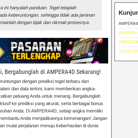
a ini hanyalah panduan. Togel tetaplah
Kunju
ada keberuntungan, sehingga tidak ada jaminan
rmainlah dengan bijak dan nikmati prosesnya.
AMPERA4
AMPERA 
AMPERA4
SITUS A
ni, Bergabunglah di AMPERA4D Sekarang!
runtungan dengan prediksi togel terbaru dari
am dan data terkini, kami memberikan angka-
katkan peluang Anda untuk menang. Bergabunglah
usif ke prediksi yang akurat, serta berbagai bonus
ruhan Anda. Di AMPERA4D, setiap angka memiliki
uk membantu Anda menjadikannya kemenangan! Jangan
dan mulai perjalanan menuju keberhasilan di dunia