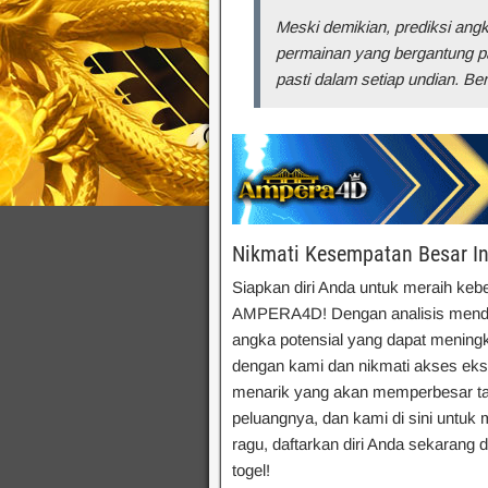
Meski demikian, prediksi angk
permainan yang bergantung p
pasti dalam setiap undian. Be
Nikmati Kesempatan Besar I
Siapkan diri Anda untuk meraih kebe
AMPERA4D! Dengan analisis mendal
angka potensial yang dapat mening
dengan kami dan nikmati akses ekskl
menarik yang akan memperbesar ta
peluangnya, dan kami di sini unt
ragu, daftarkan diri Anda sekarang 
togel!