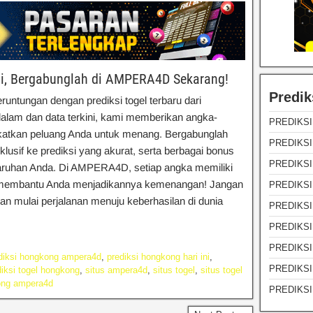
ni, Bergabunglah di AMPERA4D Sekarang!
Predik
runtungan dengan prediksi togel terbaru dari
am dan data terkini, kami memberikan angka-
PREDIKSI
katkan peluang Anda untuk menang. Bergabunglah
PREDIKS
usif ke prediksi yang akurat, serta berbagai bonus
PREDIKS
ruhan Anda. Di AMPERA4D, setiap angka memiliki
uk membantu Anda menjadikannya kemenangan! Jangan
PREDIKSI
dan mulai perjalanan menuju keberhasilan di dunia
PREDIKSI
PREDIKS
PREDIKSI
diksi hongkong ampera4d
,
prediksi hongkong hari ini
,
PREDIKS
diksi togel hongkong
,
situs ampera4d
,
situs togel
,
situs togel
ong ampera4d
PREDIKS