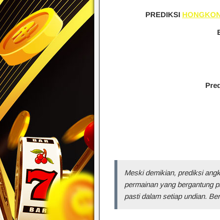
PREDIKSI
HONGKO
Pre
Meski demikian, prediksi angk
permainan yang bergantung p
pasti dalam setiap undian. Be