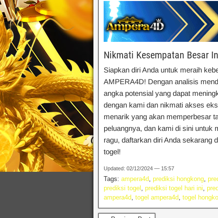
Nikmati Kesempatan Besar I
Siapkan diri Anda untuk meraih kebe
AMPERA4D! Dengan analisis mendal
angka potensial yang dapat mening
dengan kami dan nikmati akses ekskl
menarik yang akan memperbesar ta
peluangnya, dan kami di sini unt
ragu, daftarkan diri Anda sekarang 
togel!
Updated: 02/12/2024 — 15:57
Tags:
ampera4d
,
prediksi hongkong
,
pre
prediksi togel
,
prediksi togel hari ini
,
pre
ampera4d
,
togel ampera4d
,
togel hongk