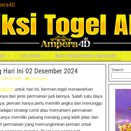
mpera4D
INI
LIVE DRAW
BUKTI PEMBAYARAN AMPERA4D
g Hari Ini 02 Desember 2024
Search
 HONGKONG
Comments
ongkong
untuk hari ini, bermain togel menawarkan
 dari jenis permainan judi lainnya. Salah satu daya
nya; pemain hanya perlu memilih angka dan menunggu
elajari strategi rumit atau memahami permainan
asanya memiliki peluang menang yang lebih jelas dan
ori permainan yang memungkinkan pemain untuk