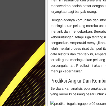
memilih sesuai dengan preferensi da
menawarkan hadiah besar dengan ta
terjangkau bagi banyak orang.
Dengan adanya komunitas dan infor
meningkatkan peluang mereka untu
menarik dan mendebarkan. Bergabu
keberuntungan, tetapi juga tentang
pengundian. Ampera4d menyajikan 
telah melalui proses riset dan perh
data historis dan tren terkini, Am
terbaik guna meningkatkan peluang
berpengalaman, Prediksi ini akan m
menuju keberhasilan.
Prediksi Angka Dan Kombi
Berdasarkan analisis pola angka dar
yang memiliki peluang besar untuk k