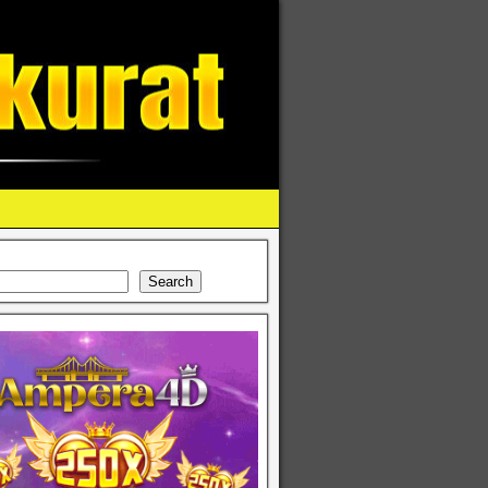
Search