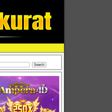
Search