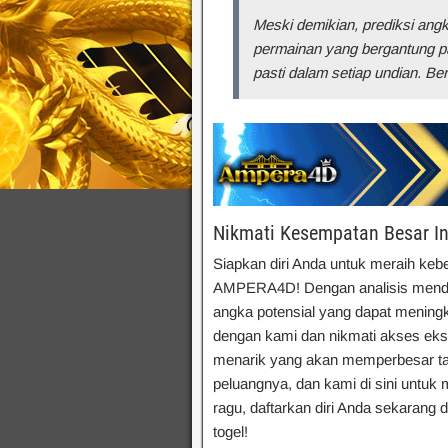
Meski demikian, prediksi angk
permainan yang bergantung p
pasti dalam setiap undian. Be
Nikmati Kesempatan Besar I
Siapkan diri Anda untuk meraih kebe
AMPERA4D! Dengan analisis mendal
angka potensial yang dapat mening
dengan kami dan nikmati akses ekskl
menarik yang akan memperbesar ta
peluangnya, dan kami di sini unt
ragu, daftarkan diri Anda sekarang 
togel!