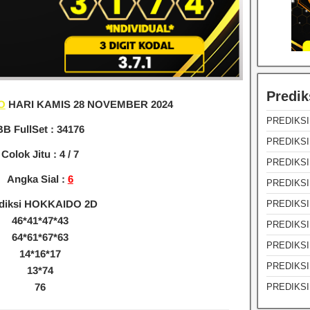
Predik
O
HARI KAMIS 28
NOVEMBER
2024
PREDIKSI
BB FullSet : 34176
PREDIKS
Colok Jitu : 4
/ 7
PREDIKS
Angka Sial :
6
PREDIKSI
diksi HOKKAIDO 2D
PREDIKSI
46*41*47*43
PREDIKS
64*61*67*63
PREDIKSI
14*16*17
PREDIKS
13*74
76
PREDIKS