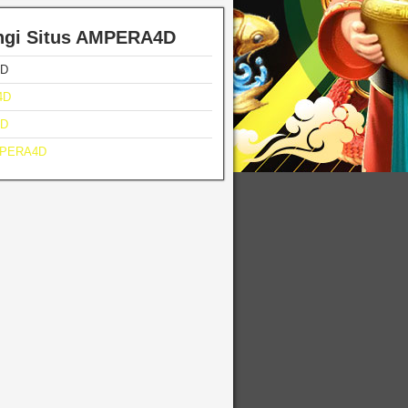
ngi Situs AMPERA4D
D
4D
D
MPERA4D