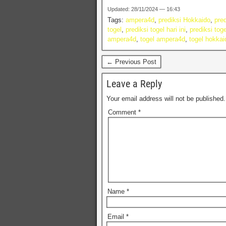
Updated: 28/11/2024 — 16:43
Tags:
ampera4d
,
prediksi Hokkaido
,
pre
togel
,
prediksi togel hari ini
,
prediksi tog
ampera4d
,
togel ampera4d
,
togel hokka
← Previous Post
Leave a Reply
Your email address will not be published.
Comment
*
Name
*
Email
*