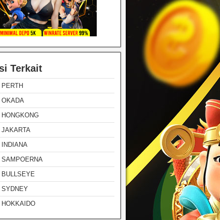
si Terkait
 PERTH
I OKADA
I HONGKONG
 JAKARTA
 INDIANA
I SAMPOERNA
 BULLSEYE
I SYDNEY
I HOKKAIDO