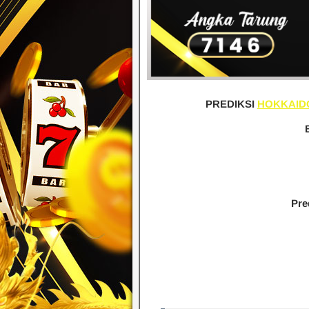
PREDIKSI
HOKKAID
Pre