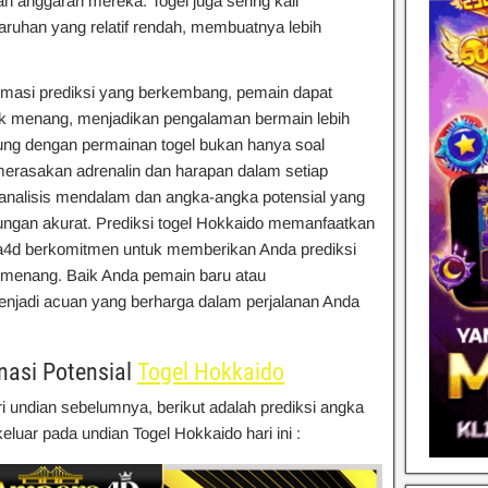
n anggaran mereka. Togel juga sering kali
ruhan yang relatif rendah, membuatnya lebih
masi prediksi yang berkembang, pemain dapat
k menang, menjadikan pengalaman bermain lebih
ng dengan permainan togel bukan hanya soal
 merasakan adrenalin dan harapan dalam setiap
analisis mendalam dan angka-angka potensial yang
itungan akurat. Prediksi togel Hokkaido memanfaatkan
pera4d berkomitmen untuk memberikan Anda prediksi
 menang. Baik Anda pemain baru atau
enjadi acuan yang berharga dalam perjalanan Anda
nasi Potensial
Togel Hokkaido
i undian sebelumnya, berikut adalah prediksi angka
eluar pada undian Togel Hokkaido hari ini :