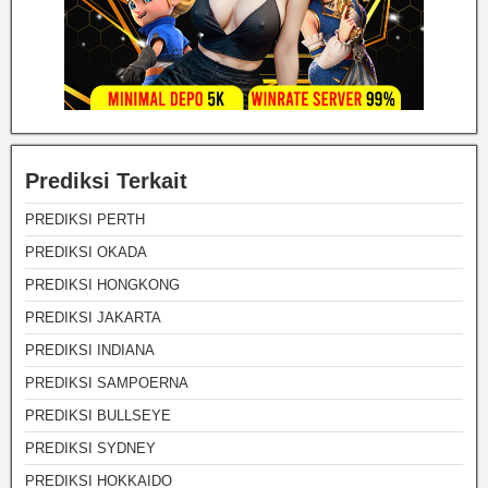
Prediksi Terkait
PREDIKSI PERTH
PREDIKSI OKADA
PREDIKSI HONGKONG
PREDIKSI JAKARTA
PREDIKSI INDIANA
PREDIKSI SAMPOERNA
PREDIKSI BULLSEYE
PREDIKSI SYDNEY
PREDIKSI HOKKAIDO