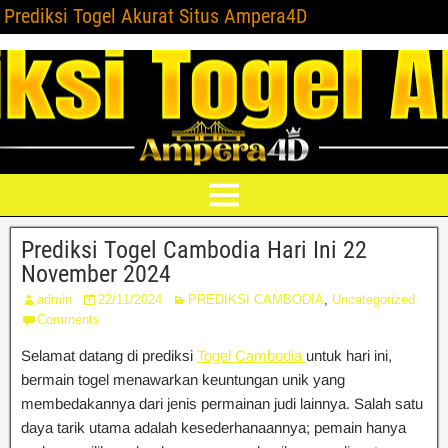
Prediksi Togel Akurat Situs Ampera4D
Prediksi Togel Cambodia Hari Ini 22
November 2024
admin
22/11/2024
PREDIKSI CAMBODIA
,
Uncategorized
Comments
Selamat datang di prediksi
Togel Cambodia
untuk hari ini,
bermain togel menawarkan keuntungan unik yang
membedakannya dari jenis permainan judi lainnya. Salah satu
daya tarik utama adalah kesederhanaannya; pemain hanya