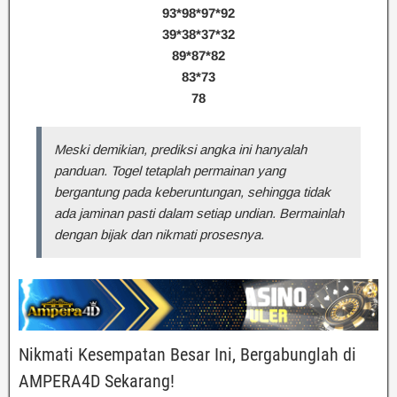
93*98*97*92
39*38*37*32
89*87*82
83*73
78
Meski demikian, prediksi angka ini hanyalah
panduan. Togel tetaplah permainan yang
bergantung pada keberuntungan, sehingga tidak
ada jaminan pasti dalam setiap undian. Bermainlah
dengan bijak dan nikmati prosesnya.
Nikmati Kesempatan Besar Ini, Bergabunglah di
AMPERA4D Sekarang!