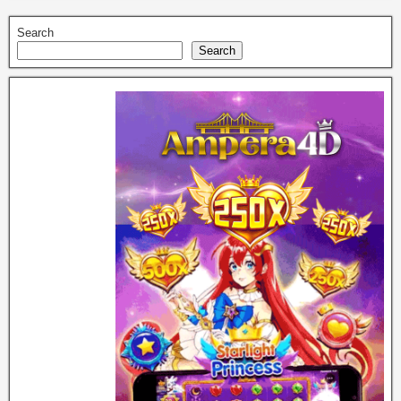
Search
Search