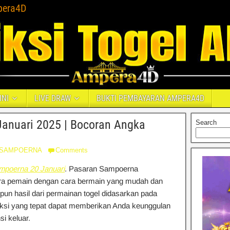
mpera4D
INI
LIVE DRAW
BUKTI PEMBAYARAN AMPERA4D
Januari 2025 | Bocoran Angka
Search
 SAMPOERNA
Comments
mpoerna 20 Januari
. Pasaran Sampoerna
ra pemain dengan cara bermain yang mudah dan
pun hasil dari permainan togel didasarkan pada
ksi yang tepat dapat memberikan Anda keunggulan
i keluar.