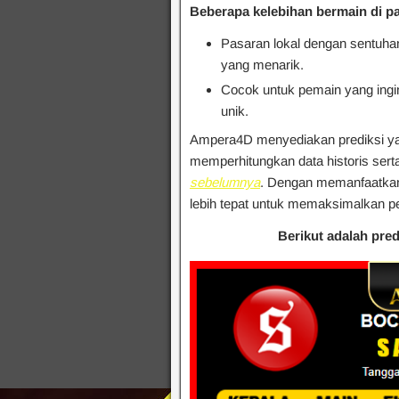
Beberapa kelebihan bermain di 
Pasaran lokal dengan sentuha
yang menarik.
Cocok untuk pemain yang ingi
unik.
Ampera4D menyediakan prediksi ya
memperhitungkan data historis ser
sebelumnya
. Dengan memanfaatkan 
lebih tepat untuk memaksimalkan 
Berikut adalah pre