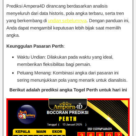
Prediksi Ampera4D dirancang berdasarkan analisis
menyeluruh dari data historis, pola angka terbaru, serta tren
yang berkembang di
undian sebelumnya
. Dengan panduan ini,
Anda dapat mengambil keputusan lebih bijak saat memilih
angka.
Keunggulan Pasaran Perth
:
Waktu Undian: Dilakukan pada waktu yang ideal,
memberikan fleksibilitas bagi pemain.
Peluang Menang: Kombinasi angka dari pasaran ini
sering menunjukkan pola yang menarik untuk dianalisis.
Berikut adalah prediksi angka Togel Perth untuk hari ini