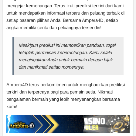
mengejar kemenangan. Terus ikuti prediksi terkini dari kami
untuk mendapatkan informasi terbaru dan peluang terbaik di
setiap pasaran pilihan Anda. Bersama Ampera4D, setiap
angka memiliki cerita dan peluangnya tersendiri!
Meskipun prediksi ini memberikan panduan, togel
tetaplah permainan keberuntungan. Kami selalu
mengingatkan Anda untuk bermain dengan bijak
dan menikmati setiap momennya.
Ampera4D terus berkomitmen untuk menghadirkan prediksi
terkini dan terpercaya bagi para pemain setia. Nikmati
pengalaman bermain yang lebih menyenangkan bersama
kami!