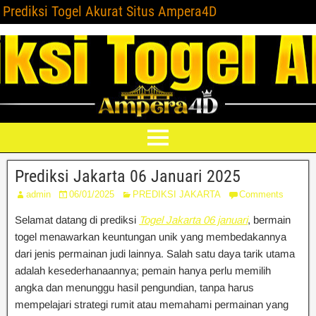
Prediksi Togel Akurat Situs Ampera4D
Prediksi Jakarta 06 Januari 2025
admin
06/01/2025
PREDIKSI JAKARTA
Comments
Selamat datang di prediksi
Togel Jakarta 06 januari
, bermain
togel menawarkan keuntungan unik yang membedakannya
dari jenis permainan judi lainnya. Salah satu daya tarik utama
adalah kesederhanaannya; pemain hanya perlu memilih
angka dan menunggu hasil pengundian, tanpa harus
mempelajari strategi rumit atau memahami permainan yang