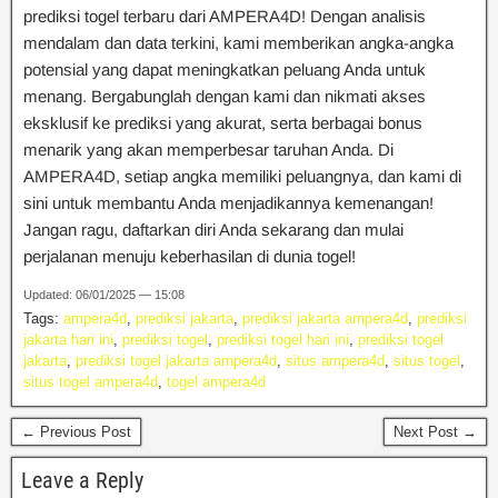
prediksi togel terbaru dari AMPERA4D! Dengan analisis
mendalam dan data terkini, kami memberikan angka-angka
potensial yang dapat meningkatkan peluang Anda untuk
menang. Bergabunglah dengan kami dan nikmati akses
eksklusif ke prediksi yang akurat, serta berbagai bonus
menarik yang akan memperbesar taruhan Anda. Di
AMPERA4D, setiap angka memiliki peluangnya, dan kami di
sini untuk membantu Anda menjadikannya kemenangan!
Jangan ragu, daftarkan diri Anda sekarang dan mulai
perjalanan menuju keberhasilan di dunia togel!
Updated: 06/01/2025 — 15:08
Tags:
ampera4d
,
prediksi jakarta
,
prediksi jakarta ampera4d
,
prediksi
jakarta hari ini
,
prediksi togel
,
prediksi togel hari ini
,
prediksi togel
jakarta
,
prediksi togel jakarta ampera4d
,
situs ampera4d
,
situs togel
,
situs togel ampera4d
,
togel ampera4d
← Previous Post
Next Post →
Leave a Reply