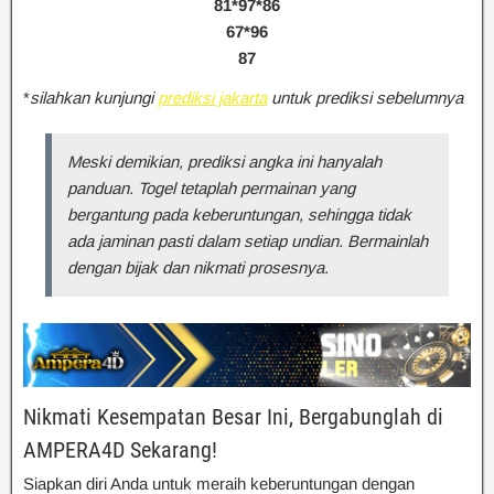
81*97*86
67*96
87
*
silahkan kunjungi
prediksi jakarta
untuk prediksi sebelumnya
Meski demikian, prediksi angka ini hanyalah
panduan. Togel tetaplah permainan yang
bergantung pada keberuntungan, sehingga tidak
ada jaminan pasti dalam setiap undian. Bermainlah
dengan bijak dan nikmati prosesnya.
Nikmati Kesempatan Besar Ini, Bergabunglah di
AMPERA4D Sekarang!
Siapkan diri Anda untuk meraih keberuntungan dengan