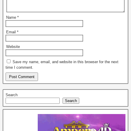
Name
*
Email
*
Website
Save my name, email, and website in this browser for the next
time I comment.
Search
Search