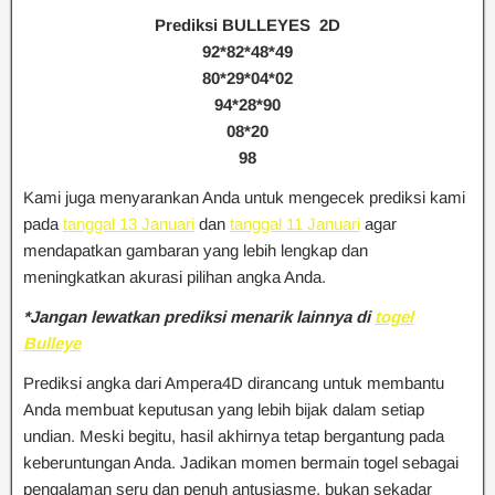
Prediksi BULLEYES 2D
92*82*48*49
80*29*04*02
94*28*90
08*20
98
Kami juga menyarankan Anda untuk mengecek prediksi kami
pada
tanggal 13 Januari
dan
tanggal 11 Januari
agar
mendapatkan gambaran yang lebih lengkap dan
meningkatkan akurasi pilihan angka Anda.
*
Jangan lewatkan prediksi menarik lainnya di
togel
Bulleye
Prediksi angka dari Ampera4D dirancang untuk membantu
Anda membuat keputusan yang lebih bijak dalam setiap
undian. Meski begitu, hasil akhirnya tetap bergantung pada
keberuntungan Anda. Jadikan momen bermain togel sebagai
pengalaman seru dan penuh antusiasme, bukan sekadar