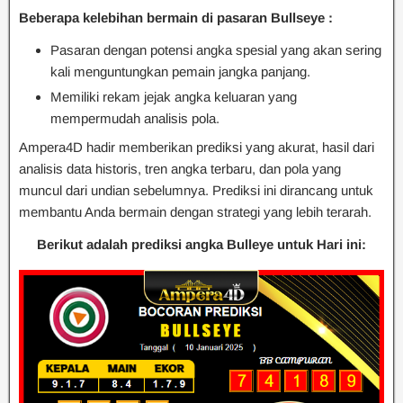
Beberapa kelebihan bermain di pasaran Bullseye :
Pasaran dengan potensi angka spesial yang akan sering
kali menguntungkan pemain jangka panjang.
Memiliki rekam jejak angka keluaran yang
mempermudah analisis pola.
Ampera4D hadir memberikan prediksi yang akurat, hasil dari
analisis data historis, tren angka terbaru, dan pola yang
muncul dari undian sebelumnya. Prediksi ini dirancang untuk
membantu Anda bermain dengan strategi yang lebih terarah.
Berikut adalah prediksi angka Bulleye untuk Hari ini: