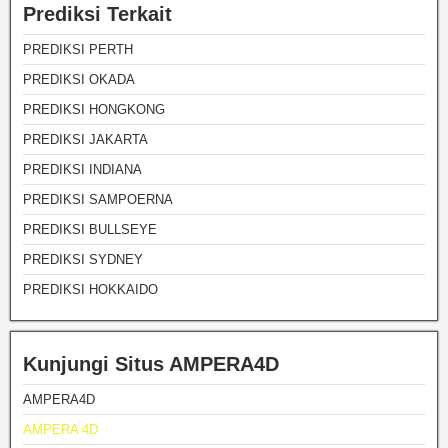
Prediksi Terkait
PREDIKSI PERTH
PREDIKSI OKADA
PREDIKSI HONGKONG
PREDIKSI JAKARTA
PREDIKSI INDIANA
PREDIKSI SAMPOERNA
PREDIKSI BULLSEYE
PREDIKSI SYDNEY
PREDIKSI HOKKAIDO
Kunjungi Situs AMPERA4D
AMPERA4D
AMPERA 4D