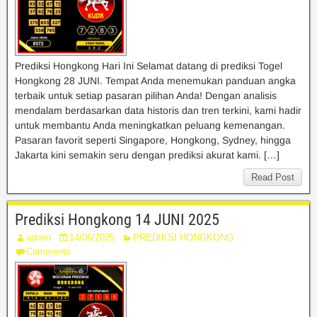
Prediksi Hongkong Hari Ini Selamat datang di prediksi Togel
Hongkong 28 JUNI. Tempat Anda menemukan panduan angka
terbaik untuk setiap pasaran pilihan Anda! Dengan analisis
mendalam berdasarkan data historis dan tren terkini, kami hadir
untuk membantu Anda meningkatkan peluang kemenangan.
Pasaran favorit seperti Singapore, Hongkong, Sydney, hingga
Jakarta kini semakin seru dengan prediksi akurat kami. […]
Read Post
Prediksi Hongkong 14 JUNI 2025
admin
14/06/2025
PREDIKSI HONGKONG
Comments