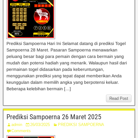
Prediksi Sampoerna Hari Ini Selamat datang di prediksi Togel
Sampoerna 28 Maret. Pasaran Sampoerna menawarkan
peluang besar bagi para pemain dengan cara bermain yang
mudah dan potensi hadiah yang menarik. Walaupun hasil dari
permainan togel didasarkan pada keberuntungan,
menggunakan prediksi yang tepat dapat memberikan Anda
keunggulan dalam memilih angka yang berpotensi keluar.
Beberapa kelebihan bermain […]
Read Post
Prediksi Sampoerna 26 Maret 2025
admin
26/03/2025
PREDIKSI SAMPOERNA
Comments