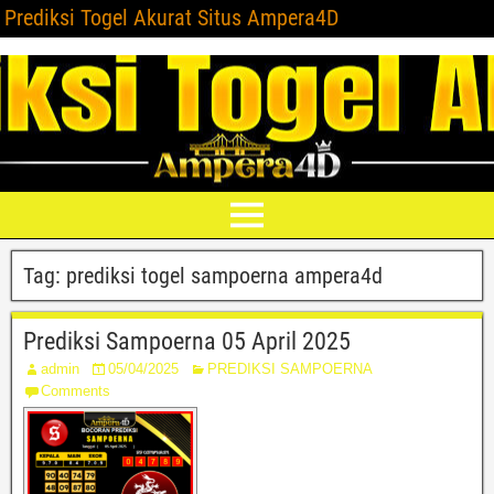
Prediksi Togel Akurat Situs Ampera4D
Tag:
prediksi togel sampoerna ampera4d
Prediksi Sampoerna 05 April 2025
admin
05/04/2025
PREDIKSI SAMPOERNA
Comments