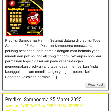
Prediksi Sampoerna Hari Ini Selamat datang di prediksi Togel
Sampoerna 26 Maret. Pasaran Sampoerna menawarkan
peluang besar bagi para pemain dengan cara bermain yang
mudah dan potensi hadiah yang menarik. Walaupun hasil dari
permainan togel didasarkan pada keberuntungan,
menggunakan prediksi yang tepat dapat memberikan Anda
keunggulan dalam memilih angka yang berpotensi keluar.
Beberapa kelebihan bermain […]
Read Post
Prediksi Sampoerna 25 Maret 2025
admin
25/03/2025
PREDIKSI SAMPOERNA
Comments