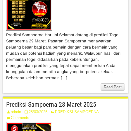
Prediksi Sampoerna Hari Ini Selamat datang di prediksi Togel
Sampoerna 29 Maret. Pasaran Sampoerna menawarkan
peluang besar bagi para pemain dengan cara bermain yang
mudah dan potensi hadiah yang menarik. Walaupun hasil dari
permainan togel didasarkan pada keberuntungan,
menggunakan prediksi yang tepat dapat memberikan Anda
keunggulan dalam memilih angka yang berpotensi keluar.
Beberapa kelebihan bermain […]
Read Post
Prediksi Sampoerna 28 Maret 2025
admin
28/03/2025
PREDIKSI SAMPOERNA
Comments