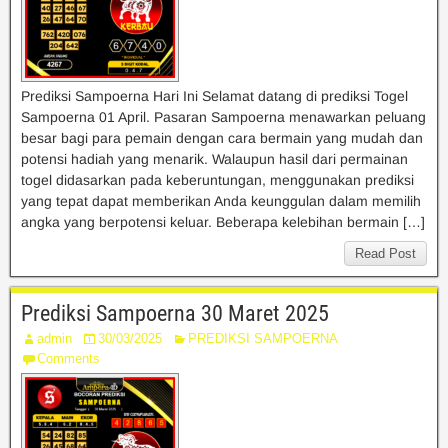
Prediksi Sampoerna Hari Ini Selamat datang di prediksi Togel
Sampoerna 01 April. Pasaran Sampoerna menawarkan peluang
besar bagi para pemain dengan cara bermain yang mudah dan
potensi hadiah yang menarik. Walaupun hasil dari permainan
togel didasarkan pada keberuntungan, menggunakan prediksi
yang tepat dapat memberikan Anda keunggulan dalam memilih
angka yang berpotensi keluar. Beberapa kelebihan bermain […]
Read Post
Prediksi Sampoerna 30 Maret 2025
admin
30/03/2025
PREDIKSI SAMPOERNA
Comments