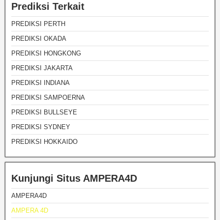
Prediksi Terkait
PREDIKSI PERTH
PREDIKSI OKADA
PREDIKSI HONGKONG
PREDIKSI JAKARTA
PREDIKSI INDIANA
PREDIKSI SAMPOERNA
PREDIKSI BULLSEYE
PREDIKSI SYDNEY
PREDIKSI HOKKAIDO
Kunjungi Situs AMPERA4D
AMPERA4D
AMPERA 4D