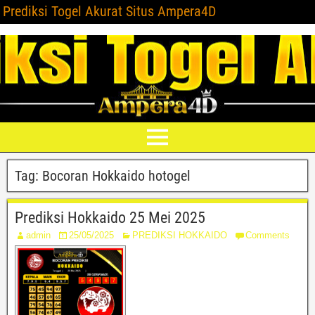
Prediksi Togel Akurat Situs Ampera4D
Tag:
Bocoran Hokkaido hotogel
Prediksi Hokkaido 25 Mei 2025
admin
25/05/2025
PREDIKSI HOKKAIDO
Comments